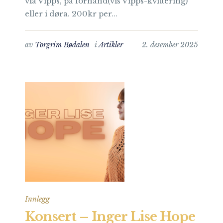
via Vipps, på forhånd(vis Vipps-kvittering)
eller i døra. 200kr per...
av
Torgrim Bødalen
i
Artikler
2. desember 2025
Innlegg
Konsert – Inger Lise Hope