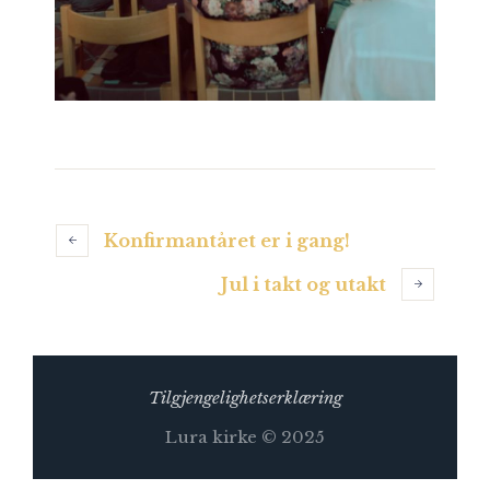
Konfirmantåret er i gang!
Jul i takt og utakt
Tilgjengelighetserklæring
Lura kirke © 2025