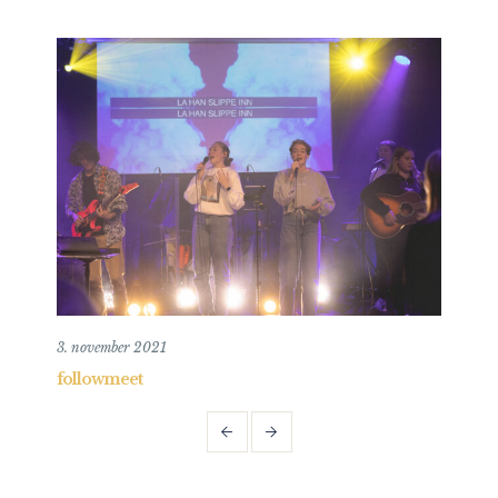
3. november 2021
29. 
followmeet
Suks