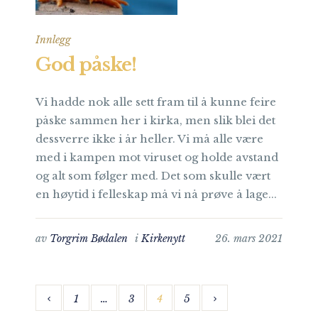
Innlegg
God påske!
Vi hadde nok alle sett fram til å kunne feire
påske sammen her i kirka, men slik blei det
dessverre ikke i år heller. Vi må alle være
med i kampen mot viruset og holde avstand
og alt som følger med. Det som skulle vært
en høytid i felleskap må vi nå prøve å lage...
av
Torgrim Bødalen
i
Kirkenytt
26. mars 2021
1
…
3
4
5