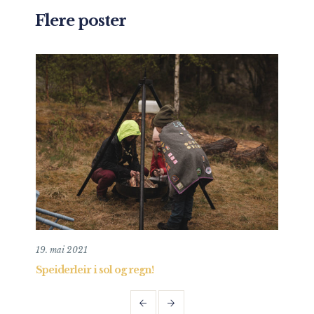
Flere poster
19. mai 2021
3. n
Speiderleir i sol og regn!
fol