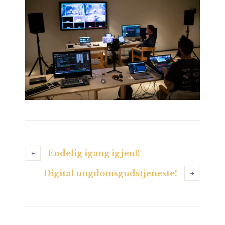
Endelig igang igjen!!
Digital ungdomsgudstjeneste!